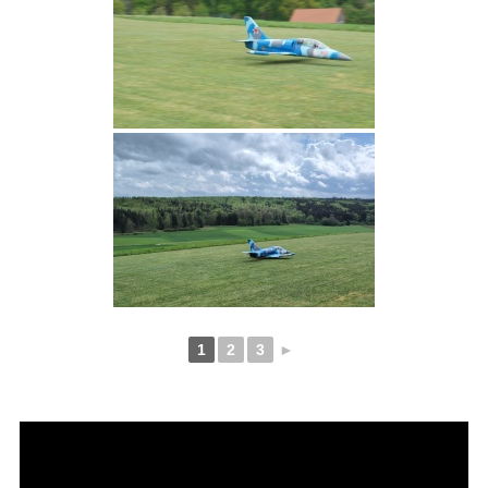
1
2
3
►